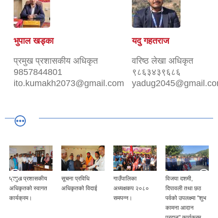
भुपाल खड्का
यदु गहतराज
प्रमुख प्रशासकीय अधिकृत
वरिष्ठ लेखा अधिकृत
9857844801
९८६३४३९६८६
ito.kumakh2073@gmail.com
yadug2045@gmail.c
प्रमुख प्रशासकीय
सूचना प्रविधि
गाउँपालिका
विजया दशमी,
अधिकृतको स्वागत
अधिकृतको विदाई
अध्यक्षकप २०८०
दिपावली तथा छठ
कार्यक्रम।
समपन्न।
पर्वको उपलक्ष्मा "शुभ
कामना आदान
प्रदान" कार्यक्रम