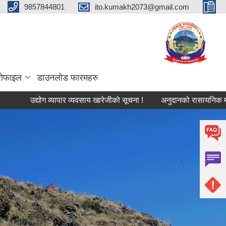
9857844801
ito.kumakh2073@gmail.com
्रोफाइल
डाउनलोड फारमहरु
उद्योग व्यापार व्यवसाय खारेजीको सूचना !
अनुदानको रासायनिक मल विक्रेता