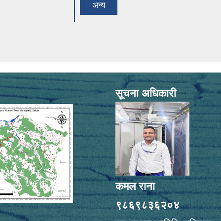
अन्य
सूचना अधिकारी
कमल राना
९८६९८३६२०४