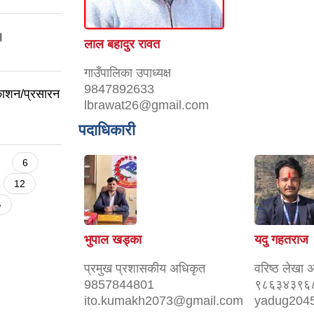
।
लाल बहादुर रावत
गाउँपालिका उपाध्यक्ष
9847892633
रकाशन/प्रसारन
lbrawat26@gmail.com
पदाधिकारी
6
12
»
भुपाल खड्का
यदु गहतराज
प्रमुख प्रशासकीय अधिकृत
वरिष्ठ लेखा 
9857844801
९८६३४३९६
ito.kumakh2073@gmail.com
yadug204