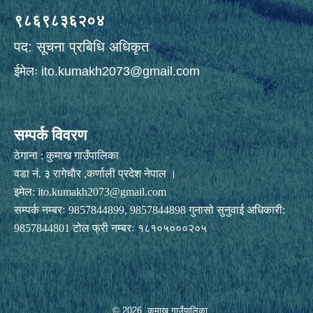
९८६९८३६२०४
पद: सूचना प्रबिधि अधिकृत
ईमेलः
ito.kumakh2073@gmail.com
सम्पर्क विवरण
ठेगाना : कुमाख गाउँपालिका
वडा नं. ३ रागेचाैर ,कर्णाली प्रदेश नेपाल ।
इमेल:
ito.kumakh2073@gmail.com
सम्पर्क नम्बरः 9857844899, 9857844898 गुनासो सुनुवाई अधिकारी:
9857844801 टोल फ्री नम्बरः १८१०५०००२०५
© 2026 कुमाख गाउँपालिका