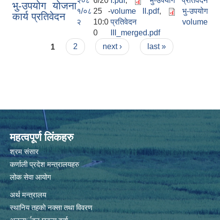
२०८
6/20
I.pdf
,
भु-उपयोग प्रतिवेदन
भु-उपयोग योजना
१/०८
25 -
volume II.pdf
,
भु-उपयोग
कार्य प्रतिवेदन
२
10:0
प्रतिवेदन volume
0
III_merged.pdf
Pages
1
2
next ›
last »
महत्वपूर्ण लिंकहरु
श्रम संसार
कर्णाली प्रदेश मन्त्रालयहरु
लोक सेवा आयोग
अर्थ मन्त्रालय
स्थानिय तहकाे नक्सा तथा विवरण