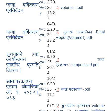
२०८
2/20
जग्गा वर्गिकरण
२/०८
26 -
volume II.pdf
प्रतिवेदन
३
13:2
7
04/0
२०८
2/20
जग्गा वर्गिकरण
कुमाख गाउपालिका Final
२/०८
26 -
प्रतिवेदन
Report(Volume I).pdf
३
13:2
4
01/2
सुचनाको हक
२०८
9/20
कार्यान्वयन
स्वतः
२/०८
26 -
सम्बन्धि प्रगति
प्रकाशन_compressed.pdf
३
20:4
विवरण |
4
10/2
स्वतःप्रकाशन
२०८
9/20
प्रथम चौमासिक
२/०८
25 -
स्वतः प्रकाशन -.pdf
आ. व. २०८२।
३
11:4
०८३
1
07/1
भु-उपयोग प्रतिवेदन volume