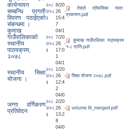
कार्यन्वयन
२०८
8/20
तेस्रो त्रैमासिक स्वतः
सम्बन्धि प्रगती
२/०८
26 -
प्रकाशन.pdf
विवरण पठाईएको
३
15:4
संबन्धमा ।
7
कुमाख
04/1
गाउँपालिकाको
२०८
7/20
कुमाख गाउँपालिका पाठ्यक्रम
स्थानीय
२/०८
26 -
१-८ प्रति.pdf
पाठयक्रम,
३
17:0
२०७८
1
04/1
२०८
1/20
स्थानीय सिक्षा
२/०८
26 -
शिक्षा योजना २०७८.pdf
योजना ।
३
12:4
2
04/0
२०८
2/20
जग्गा वर्गिकरण
२/०८
26 -
volume III_merged.pdf
प्रतिवेदन
३
13:2
8
04/0