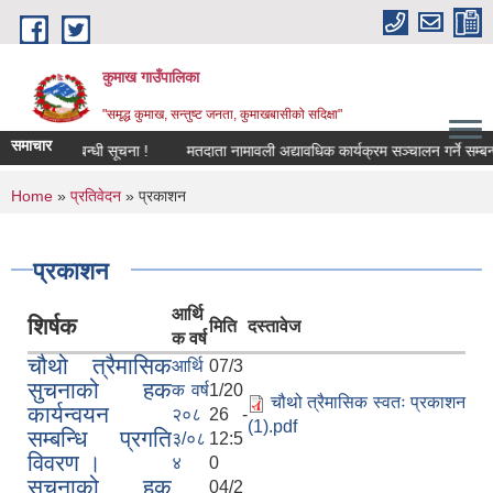
Skip to main content
कुमाख गाउँपालिका
"समृद्ध कुमाख, सन्तुष्ट जनता, कुमाखबासीको सदिक्षा"
समाचार
व्यवसाय दर्ता / नविकरण गर्ने सम्बन्धी सूचना !
मतदाता नामावली अद्यावधिक कार्यक्रम सञ्चालन गर्ने सम्बन्धी सूच
You are here
Home
»
प्रतिवेदन
» प्रकाशन
प्रकाशन
आर्थि
शिर्षक
मिति
दस्तावेज
क वर्ष
चौथो त्रैमासिक
आर्थि
07/3
सुचनाको हक
क वर्ष
1/20
चौथो त्रैमासिक स्वतः प्रकाशन
कार्यन्वयन
२०८
26 -
(1).pdf
सम्बन्धि प्रगति
३/०८
12:5
विवरण ।
४
0
सुचनाको हक
04/2