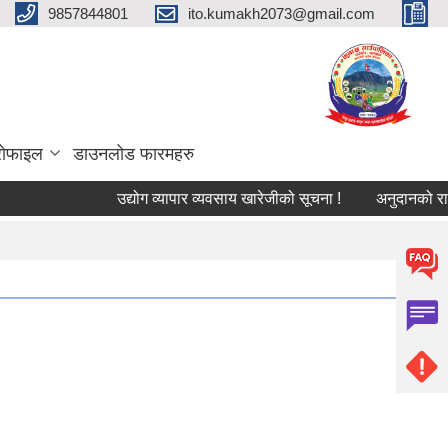
9857844801
ito.kumakh2073@gmail.com
्रोफाइल
डाउनलोड फारमहरु
उद्योग व्यापार व्यवसाय खारेजीको सूचना !
अनुदानको रासायनि