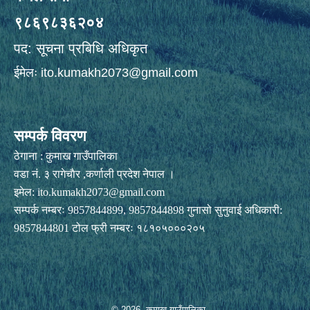
९८६९८३६२०४
पद: सूचना प्रबिधि अधिकृत
ईमेलः
ito.kumakh2073@gmail.com
सम्पर्क विवरण
ठेगाना : कुमाख गाउँपालिका
वडा नं. ३ रागेचाैर ,कर्णाली प्रदेश नेपाल ।
इमेल:
ito.kumakh2073@gmail.com
सम्पर्क नम्बरः 9857844899, 9857844898 गुनासो सुनुवाई अधिकारी:
9857844801 टोल फ्री नम्बरः १८१०५०००२०५
© 2026 कुमाख गाउँपालिका