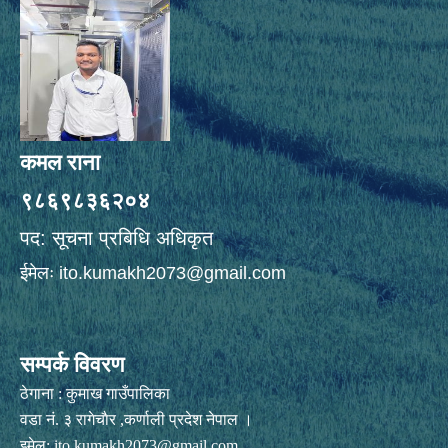
कमल राना
९८६९८३६२०४
पद: सूचना प्रबिधि अधिकृत
ईमेलः
ito.kumakh2073@gmail.com
सम्पर्क विवरण
ठेगाना : कुमाख गाउँपालिका
वडा नं. ३ रागेचाैर ,कर्णाली प्रदेश नेपाल ।
इमेल:
ito.kumakh2073@gmail.com