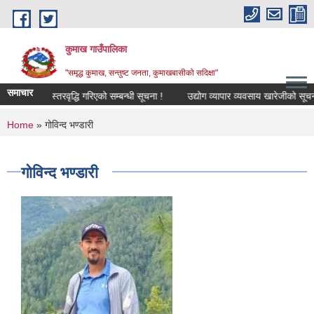
Skip to main content
कुमाख गाउँपालिका
"समृद्ध कुमाख, सन्तुष्ट जनता, कुमाखबासीको सदिक्षा"
समाचार
स्तरवृद्धि गरिएको सम्बन्धी सूचना !
उद्योग व्यापार व्यवसाय खारेजीको सूचना !
You are here
Home
» गोविन्द भण्डारी
गोविन्द भण्डारी