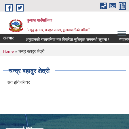
Skip to main content
कुमाख गाउँपालिका
"समृद्ध कुमाख, सन्तुष्ट जनता, कुमाखबासीको सदिक्षा"
समाचार
सूचना !
अनुदानको रासायनिक मल विक्रेता सुचिकृत समबन्धी सूचना !
You are here
Home
» चन्द्र बहादुर क्षेत्री
चन्द्र बहादुर क्षेत्री
सव इन्जिनियर