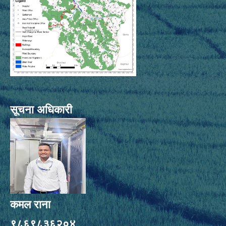
सूचना अधिकारी
कमल राना
९८६९८३६२०४