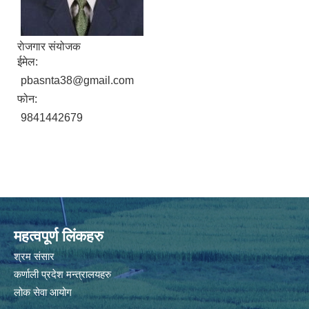
राेजगार संयोजक
ईमेल:
pbasnta38@gmail.com
फोन:
9841442679
महत्वपूर्ण लिंकहरु
श्रम संसार
कर्णाली प्रदेश मन्त्रालयहरु
लोक सेवा आयोग