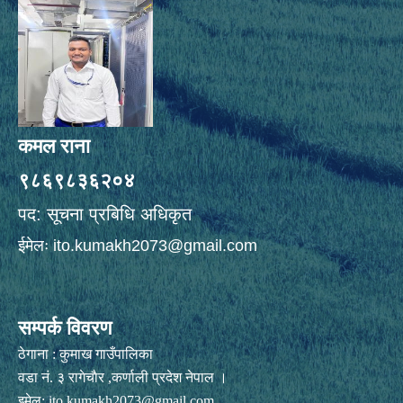
कमल राना
९८६९८३६२०४
पद: सूचना प्रबिधि अधिकृत
ईमेलः
ito.kumakh2073@gmail.com
सम्पर्क विवरण
ठेगाना : कुमाख गाउँपालिका
वडा नं. ३ रागेचाैर ,कर्णाली प्रदेश नेपाल ।
इमेल:
ito.kumakh2073@gmail.com