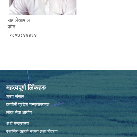
सह लेखापाल
फोन:
९८५७८४४४६४
महत्वपूर्ण लिंकहरु
श्रम संसार
कर्णाली प्रदेश मन्त्रालयहरु
लोक सेवा आयोग
अर्थ मन्त्रालय
स्थानिय तहकाे नक्सा तथा विवरण