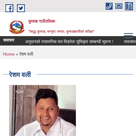
Skip to main content
कुमाख गाउँपालिका
"समृद्ध कुमाख, सन्तुष्ट जनता, कुमाखबासीको सदिक्षा"
समाचार
अनुदानको रासायनिक मल विक्रेता सुचिकृत समबन्धी सूचना !
You are here
Home
» रेशम वली
रेशम वली