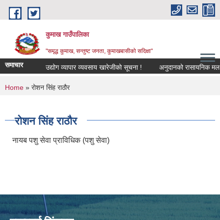
Skip to main content
कुमाख गाउँपालिका
"समृद्ध कुमाख, सन्तुष्ट जनता, कुमाखबासीको सदिक्षा"
समाचार
उद्योग व्यापार व्यवसाय खारेजीको सूचना !
अनुदानको रासायनिक मल विक्र
You are here
Home
» रोशन सिंह राठौर
रोशन सिंह राठौर
नायब पशु सेवा प्राविधिक (पशु सेवा)