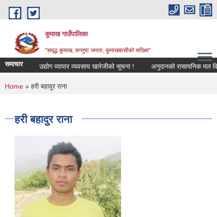
Skip to main content
कुमाख गाउँपालिका
"समृद्ध कुमाख, सन्तुष्ट जनता, कुमाखबासीको सदिक्षा"
समाचार
उद्योग व्यापार व्यवसाय खारेजीको सूचना !
अनुदानको रासायनिक मल विक्रेता
You are here
Home
» हरी बहादुर राना
हरी बहादुर राना