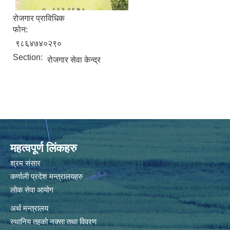
रोजगार प्राविधिक
फोन:
९८६४७४०२९०
Section:
रोजगार सेवा केन्द्र
महत्वपूर्ण लिंकहरु
श्रम संसार
कर्णाली प्रदेश मन्त्रालयहरु
लोक सेवा आयोग
अर्थ मन्त्रालय
स्थानिय तहकाे नक्सा तथा विवरण