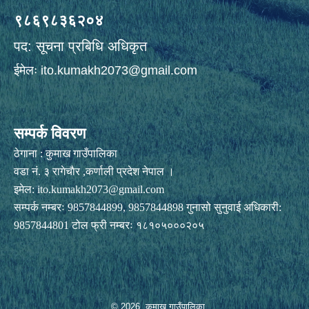
९८६९८३६२०४
पद: सूचना प्रबिधि अधिकृत
ईमेलः
ito.kumakh2073@gmail.com
सम्पर्क विवरण
ठेगाना : कुमाख गाउँपालिका
वडा नं. ३ रागेचाैर ,कर्णाली प्रदेश नेपाल ।
इमेल:
ito.kumakh2073@gmail.com
सम्पर्क नम्बरः 9857844899, 9857844898 गुनासो सुनुवाई अधिकारी:
9857844801 टोल फ्री नम्बरः १८१०५०००२०५
© 2026 कुमाख गाउँपालिका