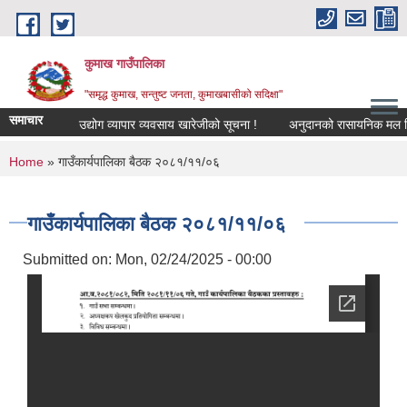
Skip to main content
कुमाख गाउँपालिका
"समृद्ध कुमाख, सन्तुष्ट जनता, कुमाखबासीको सदिक्षा"
समाचार
उद्योग व्यापार व्यवसाय खारेजीको सूचना !
अनुदानको रासायनिक मल विक्रेत
You are here
Home
» गाउँकार्यपालिका बैठक २०८१/११/०६
गाउँकार्यपालिका बैठक २०८१/११/०६
Submitted on:
Mon, 02/24/2025 - 00:00