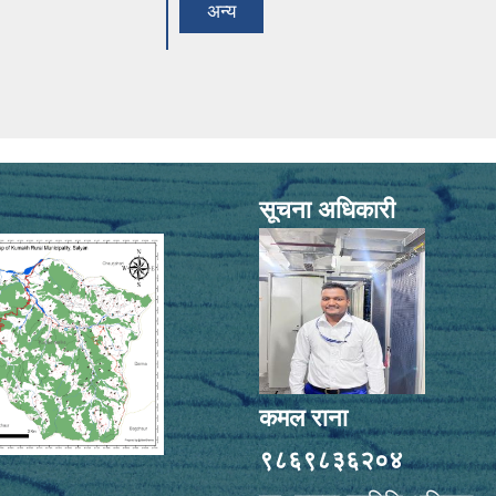
अन्य
सूचना अधिकारी
कमल राना
९८६९८३६२०४