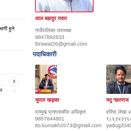
लाल बहादुर रावत
ागी हुने
गाउँपालिका उपाध्यक्ष
9847892633
lbrawat26@gmail.com
पदाधिकारी
3
9
…
भुपाल खड्का
यदु गहतराज
प्रमुख प्रशासकीय अधिकृत
वरिष्ठ लेखा 
9857844801
९८६३४३९६
ito.kumakh2073@gmail.com
yadug204