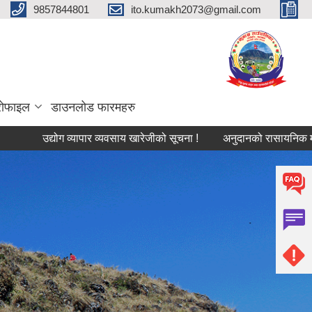
9857844801
ito.kumakh2073@gmail.com
्रोफाइल
डाउनलोड फारमहरु
उद्योग व्यापार व्यवसाय खारेजीको सूचना !
अनुदानको रासायनिक मल विक्रेता