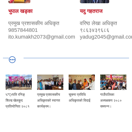
भुपाल खड्का
यदु गहतराज
प्रमुख प्रशासकीय अधिकृत
वरिष्ठ लेखा अधिकृत
9857844801
९८६३४३९६८६
ito.kumakh2073@gmail.com
yadug2045@gmail.c
राष्ट्रपति रनिङ्
प्रमुख प्रशासकीय
सूचना प्रविधि
गाउँपालिका
शिल्ड खेलकुद
अधिकृतको स्वागत
अधिकृतको विदाई
अध्यक्षकप २०८०
प्रतियोगिता २०८१
कार्यक्रम।
समपन्न।