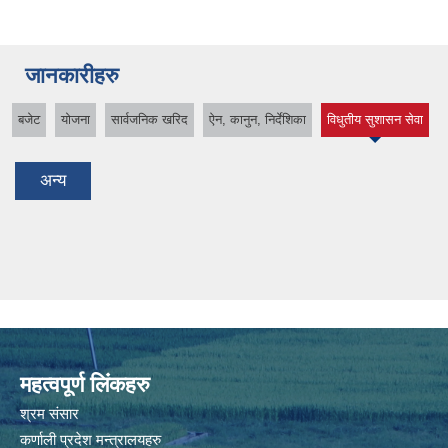
जानकारीहरु
बजेट
योजना
सार्वजनिक खरिद
ऐन, कानुन, निर्देशिका
विधुतीय सुशासन सेवा
(active tab)
अन्य
महत्वपूर्ण लिंकहरु
श्रम संसार
कर्णाली प्रदेश मन्त्रालयहरु