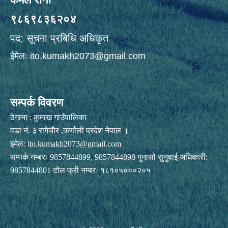
९८६९८३६२०४
पद: सूचना प्रबिधि अधिकृत
ईमेलः
ito.kumakh2073@gmail.com
सम्पर्क विवरण
ठेगाना : कुमाख गाउँपालिका
वडा नं. ३ रागेचाैर ,कर्णाली प्रदेश नेपाल ।
इमेल:
ito.kumakh2073@gmail.com
सम्पर्क नम्बरः 9857844899, 9857844898 गुनासो सुनुवाई अधिकारी:
9857844801 टोल फ्री नम्बरः १८१०५०००२०५