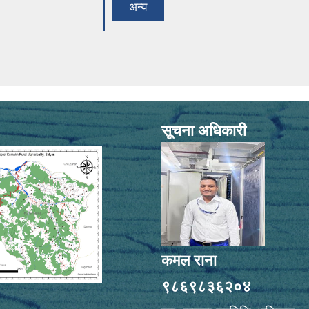
अन्य
सूचना अधिकारी
कमल राना
९८६९८३६२०४