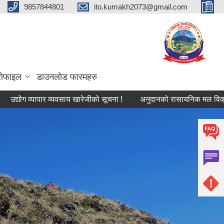
9857844801
ito.kumakh2073@gmail.com
्रोफाइल
डाउनलोड फारमहरु
 व्यापार व्यवसाय खारेजीको सूचना !
अनुदानको रासायनिक मल विक्रेता सुचिकृ